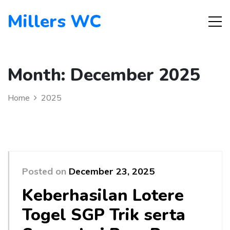
Millers WC
Month:
December 2025
Home
2025
Posted on
December 23, 2025
Keberhasilan Lotere
Togel SGP Trik serta