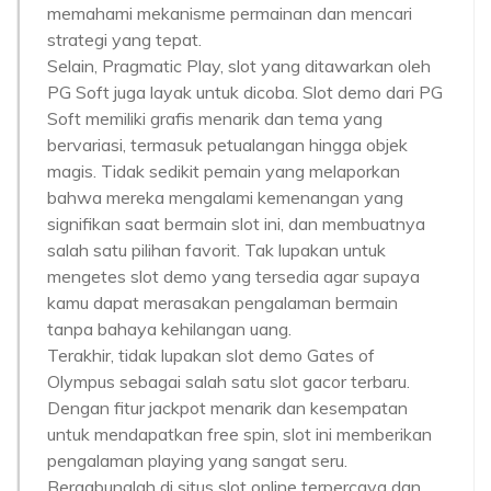
memahami mekanisme permainan dan mencari
strategi yang tepat.
Selain, Pragmatic Play, slot yang ditawarkan oleh
PG Soft juga layak untuk dicoba. Slot demo dari PG
Soft memiliki grafis menarik dan tema yang
bervariasi, termasuk petualangan hingga objek
magis. Tidak sedikit pemain yang melaporkan
bahwa mereka mengalami kemenangan yang
signifikan saat bermain slot ini, dan membuatnya
salah satu pilihan favorit. Tak lupakan untuk
mengetes slot demo yang tersedia agar supaya
kamu dapat merasakan pengalaman bermain
tanpa bahaya kehilangan uang.
Terakhir, tidak lupakan slot demo Gates of
Olympus sebagai salah satu slot gacor terbaru.
Dengan fitur jackpot menarik dan kesempatan
untuk mendapatkan free spin, slot ini memberikan
pengalaman playing yang sangat seru.
Bergabunglah di situs slot online terpercaya dan