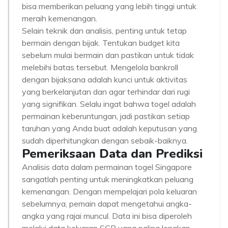
bisa memberikan peluang yang lebih tinggi untuk
meraih kemenangan.
Selain teknik dan analisis, penting untuk tetap
bermain dengan bijak. Tentukan budget kita
sebelum mulai bermain dan pastikan untuk tidak
melebihi batas tersebut. Mengelola bankroll
dengan bijaksana adalah kunci untuk aktivitas
yang berkelanjutan dan agar terhindar dari rugi
yang signifikan. Selalu ingat bahwa togel adalah
permainan keberuntungan, jadi pastikan setiap
taruhan yang Anda buat adalah keputusan yang
sudah diperhitungkan dengan sebaik-baiknya.
Pemeriksaan Data dan Prediksi
Analisis data dalam permainan togel Singapore
sangatlah penting untuk meningkatkan peluang
kemenangan. Dengan mempelajari pola keluaran
sebelumnya, pemain dapat mengetahui angka-
angka yang rajai muncul. Data ini bisa diperoleh