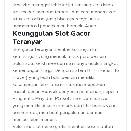
Mari kita menggali lebih lanjut tentang slot demo,
slot mudah menang terbaru, dan cara menemukan
situs slot online yang bisa dipercaya untuk
memperbaiki pengalaman bermain Anda.
Keunggulan Slot Gacor
Teranyar
Slot gacor teranyar memberikan sejumlah
keuntungan yang menarik untuk para pemain.
Salah satu keistimewaan utamanya adalah tingkat
kemenangan tinggi. Dengan sistem RTP (Return to
Player) yang lebih baik, pemain memiliki
kesempatan lebih besar untuk mendapatkan
hadiah besar. Banyak penyedia permainan, seperti
Pragmatic Play dan PG Soft, menciptakan slot
yang memiliki desain menarik dan fitur bonus yang
bermanfaat, membuat pengalaman bermain
menjadi lebih menarik.
Selain itu, slot demo gratis memberi kesempatan