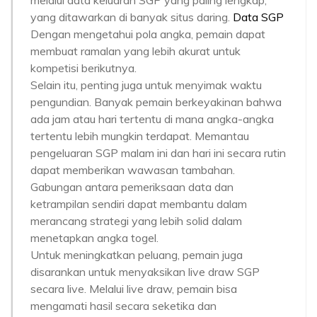
melalui data keluaran SGP yang paling lengkap,
yang ditawarkan di banyak situs daring.
Data SGP
Dengan mengetahui pola angka, pemain dapat
membuat ramalan yang lebih akurat untuk
kompetisi berikutnya.
Selain itu, penting juga untuk menyimak waktu
pengundian. Banyak pemain berkeyakinan bahwa
ada jam atau hari tertentu di mana angka-angka
tertentu lebih mungkin terdapat. Memantau
pengeluaran SGP malam ini dan hari ini secara rutin
dapat memberikan wawasan tambahan.
Gabungan antara pemeriksaan data dan
ketrampilan sendiri dapat membantu dalam
merancang strategi yang lebih solid dalam
menetapkan angka togel.
Untuk meningkatkan peluang, pemain juga
disarankan untuk menyaksikan live draw SGP
secara live. Melalui live draw, pemain bisa
mengamati hasil secara seketika dan