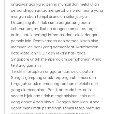
angka-angka yang sering muncul dan melakukan
perbandingan untuk mengetahui nomor mana yang
mungkin akan tampil di undian selanjutnya.
Di samping itu, tidak cuma bergantung pada
keberuntungan. Ikutlah dengan komunitas togel
online untuk berbagi informasi dan taktik dengan
pemain lain. Pembicaraan dan berbagi kisah bisa
memberi ide baru yang bermanfaat. Manfaatkan
data-data lahir SGP dan rekam hasil togel
Singapore untuk memperdalam pemahaman Anda
tentang game ini.
Terakhir, tetapkan anggaran dan selalu patuh.
Sangat gampang untuk terpengaruh emosi dan
tergugah untuk memasang taruhan melebihi dari
yang direncanakan. Pastikan Anda bertaruh
secara bijak dan tidak menghabiskan lebih dari
yang dapat Anda biayai. Dengan demikian, Anda
dapat menikmati permainan sambil tetap memiliki