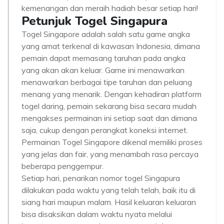
kemenangan dan meraih hadiah besar setiap hari!
Petunjuk Togel Singapura
Togel Singapore adalah salah satu game angka
yang amat terkenal di kawasan Indonesia, dimana
pemain dapat memasang taruhan pada angka
yang akan akan keluar. Game ini menawarkan
menawarkan berbagai tipe taruhan dan peluang
menang yang menarik. Dengan kehadiran platform
togel daring, pemain sekarang bisa secara mudah
mengakses permainan ini setiap saat dan dimana
saja, cukup dengan perangkat koneksi internet.
Permainan Togel Singapore dikenal memiliki proses
yang jelas dan fair, yang menambah rasa percaya
beberapa penggempur.
Setiap hari, penarikan nomor togel Singapura
dilakukan pada waktu yang telah telah, baik itu di
siang hari maupun malam. Hasil keluaran keluaran
bisa disaksikan dalam waktu nyata melalui