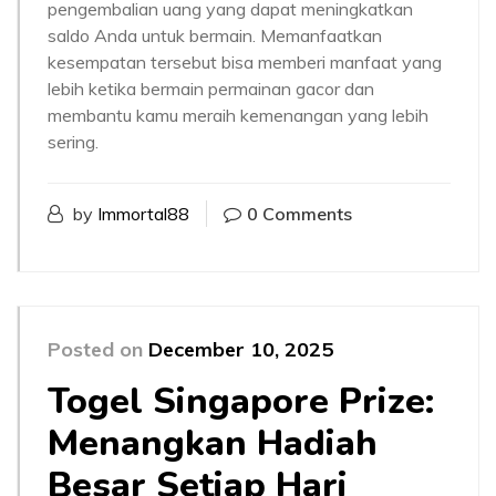
pengembalian uang yang dapat meningkatkan
saldo Anda untuk bermain. Memanfaatkan
kesempatan tersebut bisa memberi manfaat yang
lebih ketika bermain permainan gacor dan
membantu kamu meraih kemenangan yang lebih
sering.
by
Immortal88
0 Comments
Posted on
December 10, 2025
Togel Singapore Prize:
Menangkan Hadiah
Besar Setiap Hari