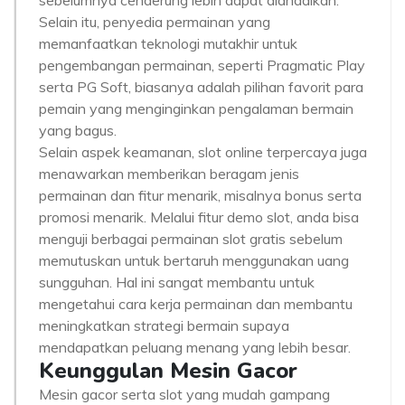
sebelumnya cenderung lebih dapat diandalkan.
Selain itu, penyedia permainan yang
memanfaatkan teknologi mutakhir untuk
pengembangan permainan, seperti Pragmatic Play
serta PG Soft, biasanya adalah pilihan favorit para
pemain yang menginginkan pengalaman bermain
yang bagus.
Selain aspek keamanan, slot online terpercaya juga
menawarkan memberikan beragam jenis
permainan dan fitur menarik, misalnya bonus serta
promosi menarik. Melalui fitur demo slot, anda bisa
menguji berbagai permainan slot gratis sebelum
memutuskan untuk bertaruh menggunakan uang
sungguhan. Hal ini sangat membantu untuk
mengetahui cara kerja permainan dan membantu
meningkatkan strategi bermain supaya
mendapatkan peluang menang yang lebih besar.
Keunggulan Mesin Gacor
Mesin gacor serta slot yang mudah gampang