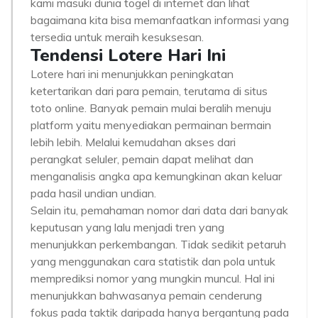
kami masuki dunia togel di internet dan lihat
bagaimana kita bisa memanfaatkan informasi yang
tersedia untuk meraih kesuksesan.
Tendensi Lotere Hari Ini
Lotere hari ini menunjukkan peningkatan
ketertarikan dari para pemain, terutama di situs
toto online. Banyak pemain mulai beralih menuju
platform yaitu menyediakan permainan bermain
lebih lebih. Melalui kemudahan akses dari
perangkat seluler, pemain dapat melihat dan
menganalisis angka apa kemungkinan akan keluar
pada hasil undian undian.
Selain itu, pemahaman nomor dari data dari banyak
keputusan yang lalu menjadi tren yang
menunjukkan perkembangan. Tidak sedikit petaruh
yang menggunakan cara statistik dan pola untuk
memprediksi nomor yang mungkin muncul. Hal ini
menunjukkan bahwasanya pemain cenderung
fokus pada taktik daripada hanya bergantung pada