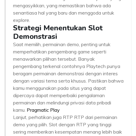
mengasyikkan, yang memastikan bahwa ada
senantiasa hal yang baru dan menggoda untuk
explore.
Strategi Menentukan Slot
Demonstrasi
Saat memilih, permainan demo, penting untuk
memperhatikan pengembang game seperti
menawarkan pilihan tersebut. Banyak
pengembang terkenal contohnya Playtech punya
beragam permainan demonstrasi dengan interes
dengan variasi tema serta khusus. Pastikan bahwa
kamu menggunakan pada situs yang dapat
dipercaya dapat memperbaiki pengalaman
permainan dan melindungi privasi data pribadi
kamu.
Pragmatic Play
Lanjut, perhatikan juga RTP RTP dari permainan
demo yang pilih. Slot dengan RTP yang tinggi
sering memberikan kesempatan menang lebih baik