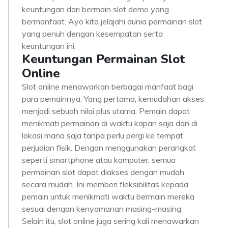
keuntungan dari bermain slot demo yang
bermanfaat. Ayo kita jelajahi dunia permainan slot
yang penuh dengan kesempatan serta
keuntungan ini.
Keuntungan Permainan Slot
Online
Slot online menawarkan berbagai manfaat bagi
para pemainnya. Yang pertama, kemudahan akses
menjadi sebuah nilai plus utama. Pemain dapat
menikmati permainan di waktu kapan saja dan di
lokasi mana saja tanpa perlu pergi ke tempat
perjudian fisik. Dengan menggunakan perangkat
seperti smartphone atau komputer, semua
permainan slot dapat diakses dengan mudah
secara mudah. Ini memberi fleksibilitas kepada
pemain untuk menikmati waktu bermain mereka
sesuai dengan kenyamanan masing-masing.
Selain itu, slot online juga sering kali menawarkan