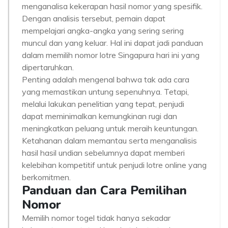
menganalisa kekerapan hasil nomor yang spesifik.
Dengan analisis tersebut, pemain dapat
mempelajari angka-angka yang sering sering
muncul dan yang keluar. Hal ini dapat jadi panduan
dalam memilih nomor lotre Singapura hari ini yang
dipertaruhkan.
Penting adalah mengenal bahwa tak ada cara
yang memastikan untung sepenuhnya. Tetapi,
melalui lakukan penelitian yang tepat, penjudi
dapat meminimalkan kemungkinan rugi dan
meningkatkan peluang untuk meraih keuntungan.
Ketahanan dalam memantau serta menganalisis
hasil hasil undian sebelumnya dapat memberi
kelebihan kompetitif untuk penjudi lotre online yang
berkomitmen.
Panduan dan Cara Pemilihan
Nomor
Memilih nomor togel tidak hanya sekadar