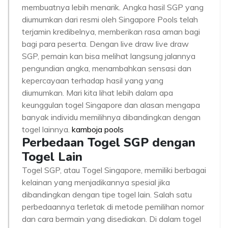
membuatnya lebih menarik. Angka hasil SGP yang
diumumkan dari resmi oleh Singapore Pools telah
terjamin kredibelnya, memberikan rasa aman bagi
bagi para peserta. Dengan live draw live draw
SGP, pemain kan bisa melihat langsung jalannya
pengundian angka, menambahkan sensasi dan
kepercayaan terhadap hasil yang yang
diumumkan. Mari kita lihat lebih dalam apa
keunggulan togel Singapore dan alasan mengapa
banyak individu memilihnya dibandingkan dengan
togel lainnya.
kamboja pools
Perbedaan Togel SGP dengan
Togel Lain
Togel SGP, atau Togel Singapore, memiliki berbagai
kelainan yang menjadikannya spesial jika
dibandingkan dengan tipe togel lain. Salah satu
perbedaannya terletak di metode pemilihan nomor
dan cara bermain yang disediakan. Di dalam togel