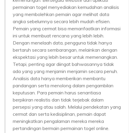
kemenangan. Bersegala website dan aplikasi
permainan togel menyediakan kemudahan analisis
yang membolehkan pemain agar melihat data
angka sebelumnya secara lebih mudah efisien.
Pemain yang cermat bisa memanfaatkan informasi
ini untuk membuat rencana yang lebih lebih.
Dengan menelaah data, pengguna tidak hanya
bertaruh secara sembarangan, melainkan dengan
ekspektasi yang lebih besar untuk memenangkan.
Tetapi, penting agar diingat bahwasannya tidak
ada yang yang menjamin menjamin secara penuh.
Analisis data hanya memberikan membantu
pandangan serta menolong dalam pengambilan
keputusan. Para pemain harus senantiasa
berpikiran realistis dan tidak terjebak dalam
persepsi yang atau salah. Melalui pendekatan yang
cermat dan serta kedisiplinan, pemain dapat
meningkatkan pengalaman mereka mereka
pertandingan bermain permainan togel online.