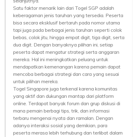
selanjutnya.
Satu faktor menarik lain dari Togel SGP adalah
keberagaman jenis taruhan yang tersedia. Peserta
bisa secara eksklusif bertaruh pada nomor utama
tapi juga pada berbagai jenis taruhan seperti colok
bebas, colok jitu, hingga empat digit, tiga digit, serta
dua digit. Dengan banyaknya pilihan ini, setiap
peserta dapat mengatur strategi serta anggaran
mereka. Hal ini meningkatkan peluang untuk
mendapatkan kemenangan karena pemain dapat
mencoba berbagai strategi dan cara yang sesuai
untuk pilihan mereka.
Togel Singapore juga terkenal karena komunitas
yang aktif dan dukungan mantap dari platform
online. Terdapat banyak forum dan grup diskusi di
mana pemain berbagi tips, trik, dan informasi
terbaru mengenai nyata dan ramalan. Dengan
adanya interaksi sosial yang demikian, para
peserta merasa lebih terhubung dan terlibat dalam