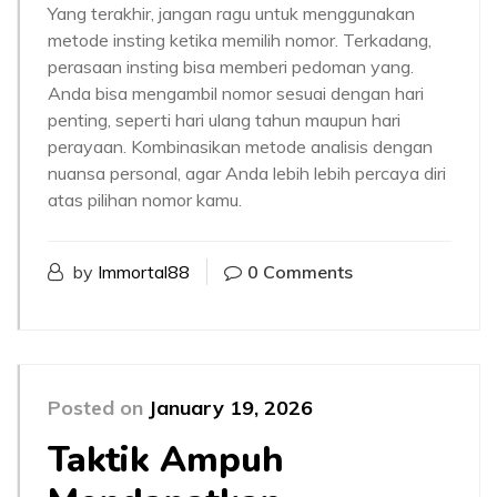
Yang terakhir, jangan ragu untuk menggunakan
metode insting ketika memilih nomor. Terkadang,
perasaan insting bisa memberi pedoman yang.
Anda bisa mengambil nomor sesuai dengan hari
penting, seperti hari ulang tahun maupun hari
perayaan. Kombinasikan metode analisis dengan
nuansa personal, agar Anda lebih lebih percaya diri
atas pilihan nomor kamu.
by
Immortal88
0 Comments
Posted on
January 19, 2026
Taktik Ampuh