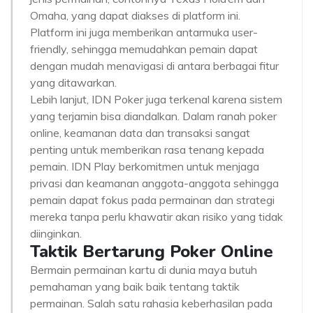
Omaha, yang dapat diakses di platform ini.
Platform ini juga memberikan antarmuka user-
friendly, sehingga memudahkan pemain dapat
dengan mudah menavigasi di antara berbagai fitur
yang ditawarkan.
Lebih lanjut, IDN Poker juga terkenal karena sistem
yang terjamin bisa diandalkan. Dalam ranah poker
online, keamanan data dan transaksi sangat
penting untuk memberikan rasa tenang kepada
pemain. IDN Play berkomitmen untuk menjaga
privasi dan keamanan anggota-anggota sehingga
pemain dapat fokus pada permainan dan strategi
mereka tanpa perlu khawatir akan risiko yang tidak
diinginkan.
Taktik Bertarung Poker Online
Bermain permainan kartu di dunia maya butuh
pemahaman yang baik baik tentang taktik
permainan. Salah satu rahasia keberhasilan pada