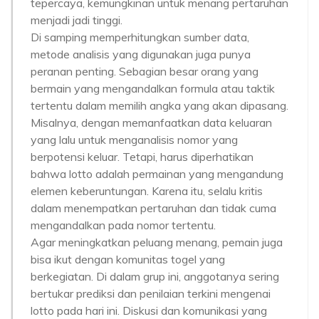
tepercaya, kemungkinan untuk menang pertaruhan
menjadi jadi tinggi.
Di samping memperhitungkan sumber data,
metode analisis yang digunakan juga punya
peranan penting. Sebagian besar orang yang
bermain yang mengandalkan formula atau taktik
tertentu dalam memilih angka yang akan dipasang.
Misalnya, dengan memanfaatkan data keluaran
yang lalu untuk menganalisis nomor yang
berpotensi keluar. Tetapi, harus diperhatikan
bahwa lotto adalah permainan yang mengandung
elemen keberuntungan. Karena itu, selalu kritis
dalam menempatkan pertaruhan dan tidak cuma
mengandalkan pada nomor tertentu.
Agar meningkatkan peluang menang, pemain juga
bisa ikut dengan komunitas togel yang
berkegiatan. Di dalam grup ini, anggotanya sering
bertukar prediksi dan penilaian terkini mengenai
lotto pada hari ini. Diskusi dan komunikasi yang