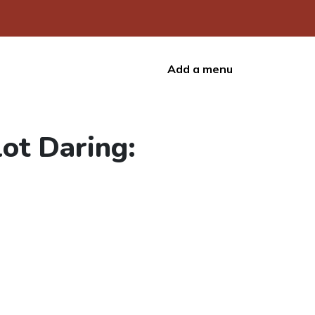
Add a menu
ot Daring: