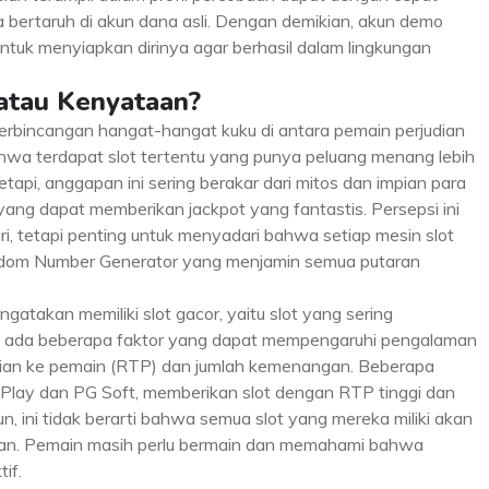
a bertaruh di akun dana asli. Dengan demikian, akun demo
ntuk menyiapkan dirinya agar berhasil dalam lingkungan
 atau Kenyataan?
 perbincangan hangat-hangat kuku di antara pemain perjudian
hwa terdapat slot tertentu yang punya peluang menang lebih
etapi, anggapan ini sering berakar dari mitos dan impian para
ang dapat memberikan jackpot yang fantastis. Persepsi ini
i, tetapi penting untuk menyadari bahwa setiap mesin slot
ndom Number Generator yang menjamin semua putaran
engatakan memiliki slot gacor, yaitu slot yang sering
, ada beberapa faktor yang dapat mempengaruhi pengalaman
lian ke pemain (RTP) dan jumlah kemenangan. Beberapa
 Play dan PG Soft, memberikan slot dengan RTP tinggi dan
, ini tidak berarti bahwa semua slot yang mereka miliki akan
n. Pemain masih perlu bermain dan memahami bahwa
if.