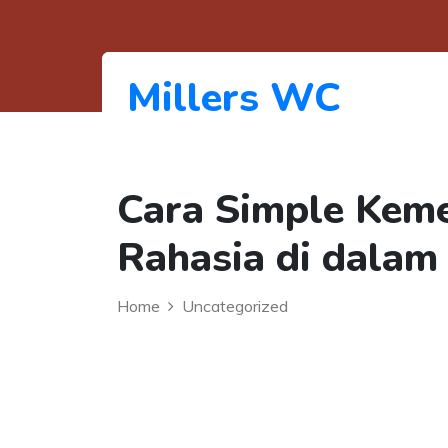
Millers WC
Cara Simple Keme
Rahasia di dalam 
Home
Uncategorized