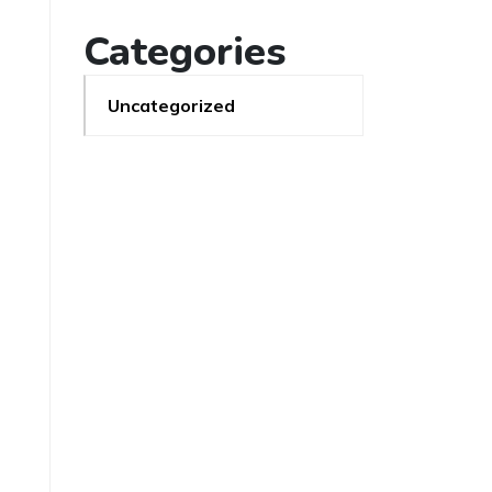
Categories
Uncategorized