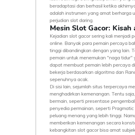
beradaptasi dan berhasil ketika akhirny
adalah instrumen yang amat berharga u
perjudian slot daring.
Mesin Slot Gacor: Kisah
Kejadian slot gacor sering kali menjadi
online. Banyak para pemain percaya ba
tinggi dibandingkan dengan yang lain. T
pemain untuk menemukan "naga tidur" y
dapat membuat pemain lebih percaya dir
bekerja berdasarkan algoritma dan Ra
sepenuhnya acak.
Di sisi lain, sejumlah situs terpercaya m
menghadirkan kemenangan. Tentu saja
bermain, seperti presentase pengemba
penyedia permainan, seperti Pragmatic
peluang menang yang lebih tinggi. Namun
memberikan kemenangan secara konsta
kebangkitan slot gacor bisa amat subjekt