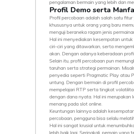
pengalaman bermain yang lebih dan m
Profil Demo serta Manf
Profil percobaan adalah salah satu fitu
khususnya untuk orang yang baru memu
menguji beraneka ragam jenis permain
Hal ini menyediakan kesempatan untuk
ciri-ciri yang ditawarkan, serta menge
akan. Dengan adanya keberadaan profil p
Selain itu, profil percobaan pun memu
taruhan serta strategi permainan. Misa
penyedia seperti Pragmatic Play atau P
untung. Dengan bermain di profil perc
mempelajari RTP serta tingkat volatil
dengan dana nyata. Hal ini merupakan 
menang pada slot online.
Keuntungan lainnya adalah kesempatan 
percobaan, pengguna bisa selalu melati
Hal ini sangat krusial untuk menumbuh
lebih baik lagi. Seringkali, pemain yang