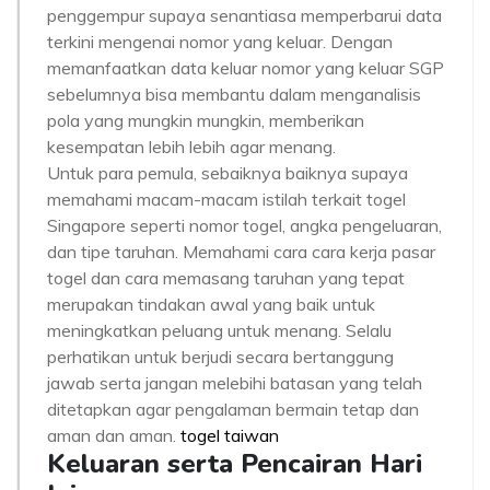
penggempur supaya senantiasa memperbarui data
terkini mengenai nomor yang keluar. Dengan
memanfaatkan data keluar nomor yang keluar SGP
sebelumnya bisa membantu dalam menganalisis
pola yang mungkin mungkin, memberikan
kesempatan lebih lebih agar menang.
Untuk para pemula, sebaiknya baiknya supaya
memahami macam-macam istilah terkait togel
Singapore seperti nomor togel, angka pengeluaran,
dan tipe taruhan. Memahami cara cara kerja pasar
togel dan cara memasang taruhan yang tepat
merupakan tindakan awal yang baik untuk
meningkatkan peluang untuk menang. Selalu
perhatikan untuk berjudi secara bertanggung
jawab serta jangan melebihi batasan yang telah
ditetapkan agar pengalaman bermain tetap dan
aman dan aman.
togel taiwan
Keluaran serta Pencairan Hari