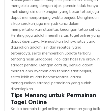
mengelola uang dengan bijak, pemain tidak hanya
melindungi diri dari kerugian yang besar tetapi juga
dapat memperpanjang waktu berjudi. Menghindari
sikap serakah juga menjadi kunci dalam
mempertahankan stabilitas keuangan tetap sehat.
Penting juga adalah memilih situs togel online yang
dapat dipercaya. Memastikan bahwa situs yang
digunakan adalah izin dan reputasi yang
terpercaya, serta memberikan update terbaru
tentang hasil Singapore Pool dan hasil live draw, ini
sangat penting. Dengan cara itu, penjudi dapat
merasa lebih nyaman dan tenang saat berjudi,
serta lebih mudah berkonsentrasi dalam
menggunakan strategi permainan yang sudah
dipersiapkan.
Tips Menang untuk Permainan
Togel Online
Ketika bermain togel online, pemahaman yang baik