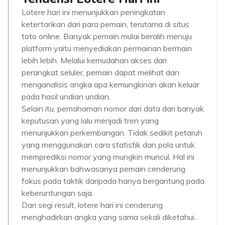
Lotere hari ini menunjukkan peningkatan
ketertarikan dari para pemain, terutama di situs
toto online. Banyak pemain mulai beralih menuju
platform yaitu menyediakan permainan bermain
lebih lebih. Melalui kemudahan akses dari
perangkat seluler, pemain dapat melihat dan
menganalisis angka apa kemungkinan akan keluar
pada hasil undian undian.
Selain itu, pemahaman nomor dari data dari banyak
keputusan yang lalu menjadi tren yang
menunjukkan perkembangan. Tidak sedikit petaruh
yang menggunakan cara statistik dan pola untuk
memprediksi nomor yang mungkin muncul. Hal ini
menunjukkan bahwasanya pemain cenderung
fokus pada taktik daripada hanya bergantung pada
keberuntungan saja.
Dari segi result, lotere hari ini cenderung
menghadirkan angka yang sama sekali diketahui.