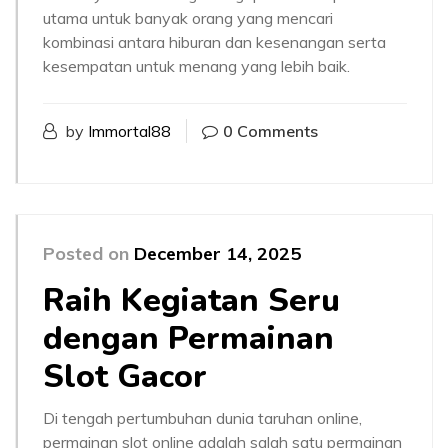
utama untuk banyak orang yang mencari
kombinasi antara hiburan dan kesenangan serta
kesempatan untuk menang yang lebih baik.
by
Immortal88
0 Comments
Posted on
December 14, 2025
Raih Kegiatan Seru
dengan Permainan
Slot Gacor
Di tengah pertumbuhan dunia taruhan online,
permainan slot online adalah salah satu permainan