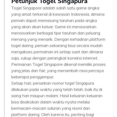
Petunjuk Togel Singapura
Togel Singapore adalah salah satu game angka
yang amat terkenal di kawasan Indonesia, dimana
pemain dapat memasang taruhan pada angka
yang akan akan keluar. Game ini menawarkan
menawarkan berbagai tipe taruhan dan peluang
menang yang menarik. Dengan kehadiran platform
togel daring, pemain sekarang bisa secara mudah
mengakses permainan ini setiap saat dan dimana
saja, cukup dengan perangkat koneksi internet.
Permainan Togel Singapore dikenal memiliki proses
yang jelas dan fair, yang menambah rasa percaya
beberapa penggempur.
Setiap hari, penarikan nomor togel Singapura
dilakukan pada waktu yang telah telah, baik itu di
siang hari maupun malam. Hasil keluaran keluaran
bisa disaksikan dalam waktu nyata melalui
bermacam-macam saluran yang resmi dan
platform daring. Oleh karena itu, penting bagi