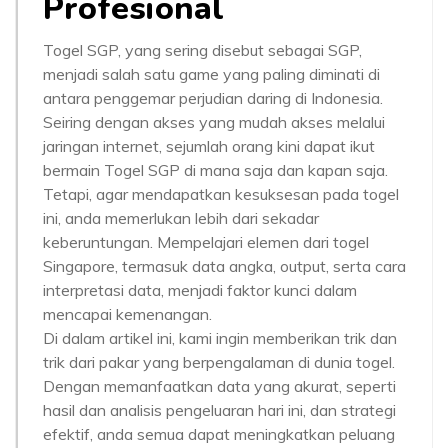
Profesional
Togel SGP, yang sering disebut sebagai SGP,
menjadi salah satu game yang paling diminati di
antara penggemar perjudian daring di Indonesia.
Seiring dengan akses yang mudah akses melalui
jaringan internet, sejumlah orang kini dapat ikut
bermain Togel SGP di mana saja dan kapan saja.
Tetapi, agar mendapatkan kesuksesan pada togel
ini, anda memerlukan lebih dari sekadar
keberuntungan. Mempelajari elemen dari togel
Singapore, termasuk data angka, output, serta cara
interpretasi data, menjadi faktor kunci dalam
mencapai kemenangan.
Di dalam artikel ini, kami ingin memberikan trik dan
trik dari pakar yang berpengalaman di dunia togel.
Dengan memanfaatkan data yang akurat, seperti
hasil dan analisis pengeluaran hari ini, dan strategi
efektif, anda semua dapat meningkatkan peluang