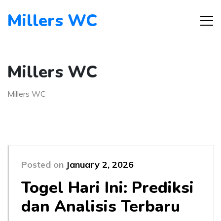
Millers WC
Millers WC
Millers WC
Posted on
January 2, 2026
Togel Hari Ini: Prediksi
dan Analisis Terbaru