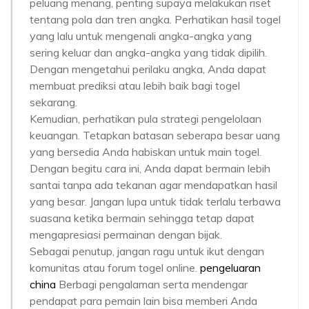
peluang menang, penting supaya melakukan riset
tentang pola dan tren angka. Perhatikan hasil togel
yang lalu untuk mengenali angka-angka yang
sering keluar dan angka-angka yang tidak dipilih.
Dengan mengetahui perilaku angka, Anda dapat
membuat prediksi atau lebih baik bagi togel
sekarang.
Kemudian, perhatikan pula strategi pengelolaan
keuangan. Tetapkan batasan seberapa besar uang
yang bersedia Anda habiskan untuk main togel.
Dengan begitu cara ini, Anda dapat bermain lebih
santai tanpa ada tekanan agar mendapatkan hasil
yang besar. Jangan lupa untuk tidak terlalu terbawa
suasana ketika bermain sehingga tetap dapat
mengapresiasi permainan dengan bijak.
Sebagai penutup, jangan ragu untuk ikut dengan
komunitas atau forum togel online.
pengeluaran
china
Berbagi pengalaman serta mendengar
pendapat para pemain lain bisa memberi Anda