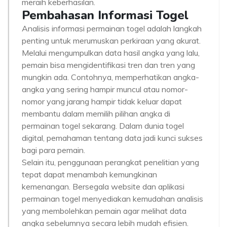
meraih keberhasilan.
Pembahasan Informasi Togel
Analisis informasi permainan togel adalah langkah
penting untuk merumuskan perkiraan yang akurat.
Melalui mengumpulkan data hasil angka yang lalu,
pemain bisa mengidentifikasi tren dan tren yang
mungkin ada. Contohnya, memperhatikan angka-
angka yang sering hampir muncul atau nomor-
nomor yang jarang hampir tidak keluar dapat
membantu dalam memilih pilihan angka di
permainan togel sekarang. Dalam dunia togel
digital, pemahaman tentang data jadi kunci sukses
bagi para pemain.
Selain itu, penggunaan perangkat penelitian yang
tepat dapat menambah kemungkinan
kemenangan. Bersegala website dan aplikasi
permainan togel menyediakan kemudahan analisis
yang membolehkan pemain agar melihat data
angka sebelumnya secara lebih mudah efisien.