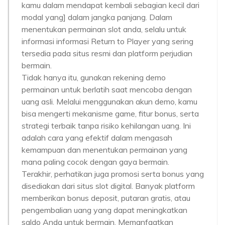
kamu dalam mendapat kembali sebagian kecil dari
modal yang] dalam jangka panjang. Dalam
menentukan permainan slot anda, selalu untuk
informasi informasi Return to Player yang sering
tersedia pada situs resmi dan platform perjudian
bermain.
Tidak hanya itu, gunakan rekening demo
permainan untuk berlatih saat mencoba dengan
uang asli. Melalui menggunakan akun demo, kamu
bisa mengerti mekanisme game, fitur bonus, serta
strategi terbaik tanpa risiko kehilangan uang. Ini
adalah cara yang efektif dalam mengasah
kemampuan dan menentukan permainan yang
mana paling cocok dengan gaya bermain.
Terakhir, perhatikan juga promosi serta bonus yang
disediakan dari situs slot digital. Banyak platform
memberikan bonus deposit, putaran gratis, atau
pengembalian uang yang dapat meningkatkan
saldo Anda untuk bermain. Memanfaatkan