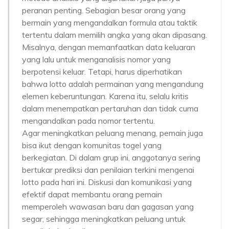
peranan penting. Sebagian besar orang yang
bermain yang mengandalkan formula atau taktik
tertentu dalam memilih angka yang akan dipasang.
Misalnya, dengan memanfaatkan data keluaran
yang lalu untuk menganalisis nomor yang
berpotensi keluar. Tetapi, harus diperhatikan
bahwa lotto adalah permainan yang mengandung
elemen keberuntungan. Karena itu, selalu kritis
dalam menempatkan pertaruhan dan tidak cuma
mengandalkan pada nomor tertentu.
Agar meningkatkan peluang menang, pemain juga
bisa ikut dengan komunitas togel yang
berkegiatan. Di dalam grup ini, anggotanya sering
bertukar prediksi dan penilaian terkini mengenai
lotto pada hari ini. Diskusi dan komunikasi yang
efektif dapat membantu orang pemain
memperoleh wawasan baru dan gagasan yang
segar, sehingga meningkatkan peluang untuk