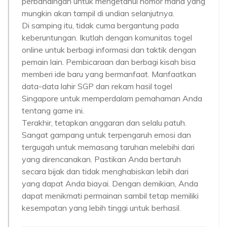
perbandingan untuk mengetahui nomor mana yang
mungkin akan tampil di undian selanjutnya.
Di samping itu, tidak cuma bergantung pada
keberuntungan. Ikutlah dengan komunitas togel
online untuk berbagi informasi dan taktik dengan
pemain lain. Pembicaraan dan berbagi kisah bisa
memberi ide baru yang bermanfaat. Manfaatkan
data-data lahir SGP dan rekam hasil togel
Singapore untuk memperdalam pemahaman Anda
tentang game ini.
Terakhir, tetapkan anggaran dan selalu patuh.
Sangat gampang untuk terpengaruh emosi dan
tergugah untuk memasang taruhan melebihi dari
yang direncanakan. Pastikan Anda bertaruh
secara bijak dan tidak menghabiskan lebih dari
yang dapat Anda biayai. Dengan demikian, Anda
dapat menikmati permainan sambil tetap memiliki
kesempatan yang lebih tinggi untuk berhasil.