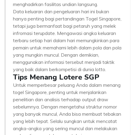
menghadirkan fasilitas undian langsung.
Data keluaran dan pengeluaran hari ini bukan
hanya penting bagi pertandingan Togel Singapore,
tetapi juga bermanfaat bagi petaruh yang melek
infromasi terupdate. Mengawasi angka keluaran
terbaru setiap hari dalam hari memungkinkan para
pemain untuk memahami lebih dalam pola dan pola
yang mungkin muncul. Dengan demikian,
menggunakan informasi tersebut menjadi taktik
yang baik dalam berkompetisi di dunia lotto.
Tips Menang Lotere SGP
Untuk memperbesar peluang Anda dalam menang
togel Singapore, penting untuk menjalankan
penelitian dan analisis terhadap output draw
sebelumnya. Dengan mengetahui struktur nomor
yang banyak muncul, Anda bisa membuat tebakan
yang lebih tepat. Selalu sungkan untuk mencatat
angka-angka yang sering muncul dan melakukan