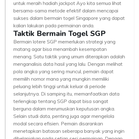
untuk meraih hadiah jackpot Ayo kita semua lihat
bersama-sama metode efektif dalam mencapai
sukses dalam bermain togel Singapore yang dapat
kalian lakukan pada permainan anda.
Taktik Bermain Togel SGP
Bermain lotere SGP memerlukan strategi yang
matang agar bisa menambah kesempatan
menang. Satu taktik yang umum diterapkan adalah
menganalisis data hasil yang lalu. Dengan melihat
pola angka yang sering muncul, pemain dapat
memilih nomor mana yang mungkin memiliki
peluang lebih tinggi untuk keluar di periode
selanjutnya. Di samping itu, memanfaatkan data
terlengkap tentang SGP dapat bisa sangat
berguna dalam merumuskan keputusan angka.
Selain studi data, penting juga agar mengelola
modal secara efisien. Pemain disarankan
menetapkan batasan seberapa banyak yang ingin
dibelanjakan pada setiap sesi permainan. Dengan