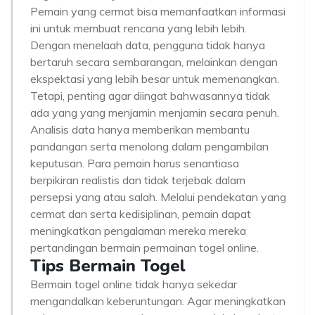
Pemain yang cermat bisa memanfaatkan informasi
ini untuk membuat rencana yang lebih lebih.
Dengan menelaah data, pengguna tidak hanya
bertaruh secara sembarangan, melainkan dengan
ekspektasi yang lebih besar untuk memenangkan.
Tetapi, penting agar diingat bahwasannya tidak
ada yang yang menjamin menjamin secara penuh.
Analisis data hanya memberikan membantu
pandangan serta menolong dalam pengambilan
keputusan. Para pemain harus senantiasa
berpikiran realistis dan tidak terjebak dalam
persepsi yang atau salah. Melalui pendekatan yang
cermat dan serta kedisiplinan, pemain dapat
meningkatkan pengalaman mereka mereka
pertandingan bermain permainan togel online.
Tips Bermain Togel
Bermain togel online tidak hanya sekedar
mengandalkan keberuntungan. Agar meningkatkan